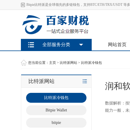
Bitpie比特派是全球领先的多链钱包，支持BTC/ETH/TRX/U
全部服务分类
网站首页
您当前位置：
主页
>
比特派网站
>
比特派冷钱包
比特派网站
润和软
比特派冷钱包
数据解析：按
Bitpie Wallet
能力一般，未
bitpie