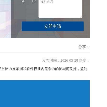
备 注:
分享：
发布时间：2026-05-28 热度：
行业相对比力显示润和软件行业内竞争力的护城河良好，盈利