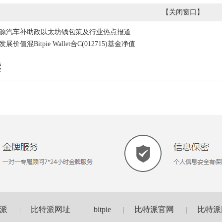
【
关闭窗口
】
源汽车补助政以太坊钱包策及行业热点报道
展价值混Bitpie Wallet合C(012715)基金净值
读
派
比特派网址
bitpie
比特派官网
比特派
|
|
|
|