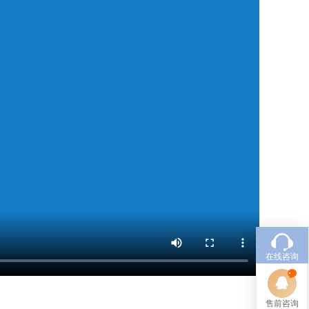
在线咨询
售前咨询