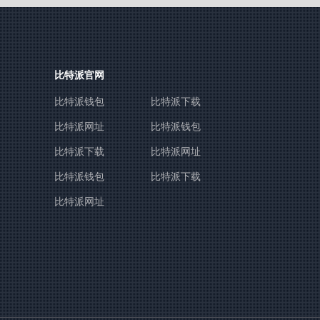
比特派官网
比特派钱包
比特派下载
比特派网址
比特派钱包
比特派下载
比特派网址
比特派钱包
比特派下载
比特派网址