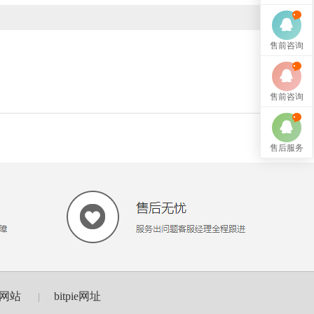
售前咨询
售前咨询
售后服务
网站
bitpie网址
|