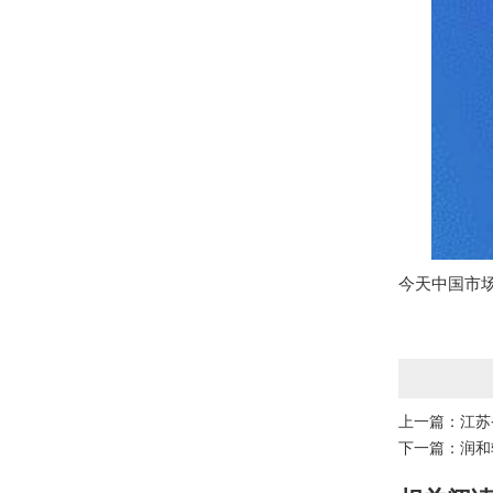
今天中国市
上一篇：
江苏
下一篇：
润和