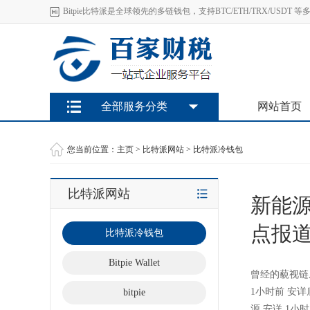
Bitpie比特派是全球领先的多链钱包，支持BTC/ETH/TRX/U
全部服务分类
网站首页
您当前位置：
主页
>
比特派网站
>
比特派冷钱包
比特派网站
新能
点报
比特派冷钱包
Bitpie Wallet
曾经的藐视链
1小时前 安
bitpie
源,安详 1小时.