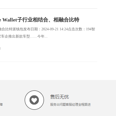
e Wallet子行业相结合、相融合比特
钱包发布日期：2024-09-21 14:24点击次数：194智
车企推出新款车型……今年...
2