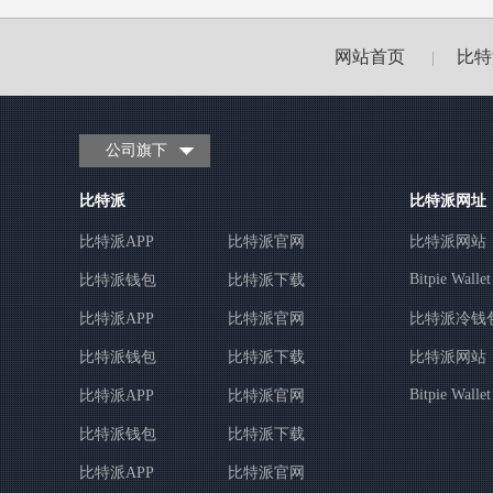
网站首页
比特
|
公司旗下
比特派
比特派网址
比特派APP
比特派官网
比特派网站
Bitpie Wallet
比特派钱包
比特派下载
比特派APP
比特派官网
比特派冷钱
比特派钱包
比特派下载
比特派网站
Bitpie Wallet
比特派APP
比特派官网
比特派钱包
比特派下载
比特派APP
比特派官网