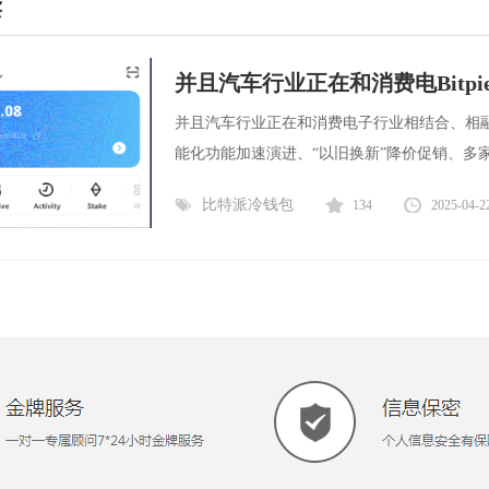
读
并且汽车行业正在和消费电Bitpi
并且汽车行业正在和消费电子行业相结合、相融合比特派
能化功能加速演进、“以旧换新”降价促销、多家
比特派冷钱包
134
2025-04-2