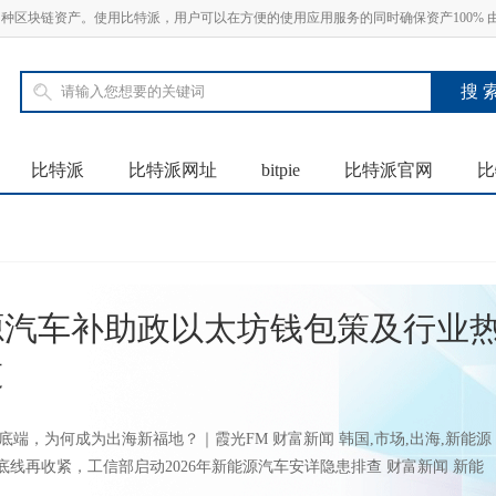
SDT 等多种区块链资产。使用比特派，用户可以在方便的使用应用服务的同时确保资产100%
比特派
比特派网址
bitpie
比特派官网
比
源汽车补助政以太坊钱包策及行业
道
底端，为何成为出海新福地？｜霞光FM 财富新闻 韩国,市场,出海,新能源
详底线再收紧，工信部启动2026年新能源汽车安详隐患排查 财富新闻 新能
.