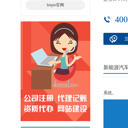
bitpie官网
400
新能源汽
系统。