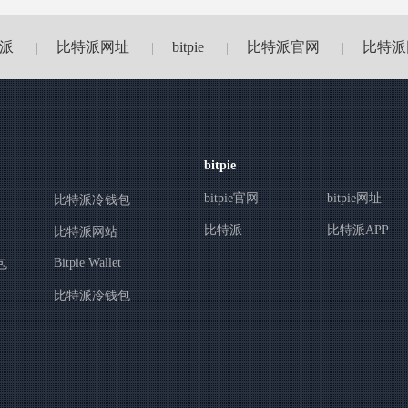
派
比特派网址
bitpie
比特派官网
比特派
|
|
|
|
bitpie
bitpie官网
bitpie网址
比特派冷钱包
比特派
比特派APP
比特派网站
Bitpie Wallet
包
比特派冷钱包