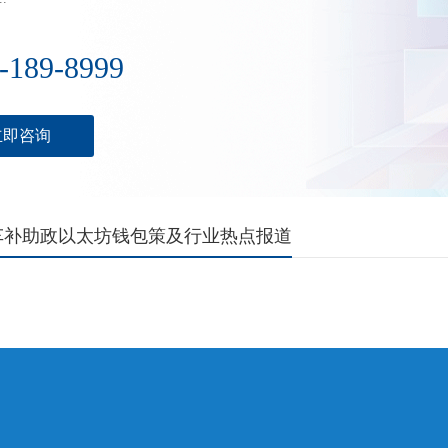
-189-8999
立即咨询
车补助政以太坊钱包策及行业热点报道