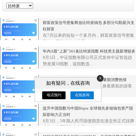
财富政策信号密集释放比特派钱包 多部分勾勒新兴支
柱财富
在7月以来的短短一个多月内，财富政策信号密集
释放。国家成长改革委...
年内A股“上新”561条比特派指数 科技类主题新增较多
8月5日，中证指数有限公司正式发布中证智选趋
势发展50指数，该指数选...
x
超4.5亿元“红包”进比特派一步激发暑期消费热情
如有疑问，在线咨询
在华灯初上的西安大唐不夜城，身着唐装的游客
摩肩接踵，这条仿唐街...
电话预约
在线咨询
提升中国指数与中国Bitpie 全球领先多链钱包资产国
际影响力正当时
8月3日，5年期人民币国债期货在港交所正式挂牌
上市。中国证监会主席...