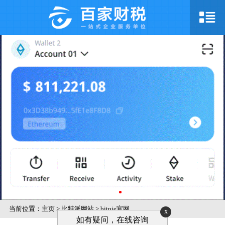
当前位置：
主页
>
比特派网站
>
bitpie官网
x
如有疑问，在线咨询