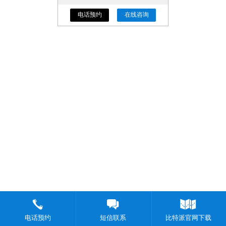
电话预约
在线咨询
电话预约
短信联系
比特派官网下载