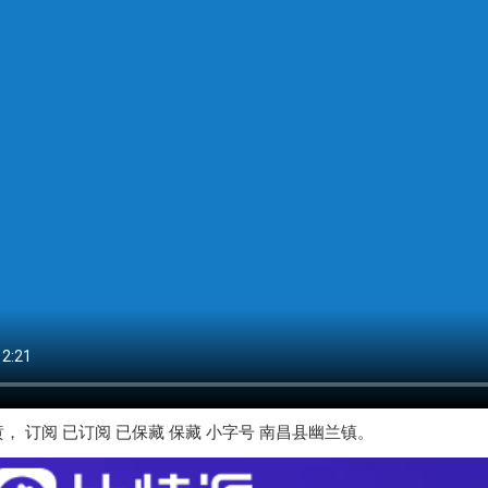
， 订阅 已订阅 已保藏 保藏 小字号 南昌县幽兰镇。