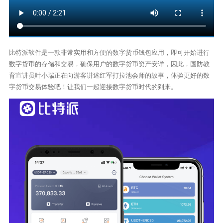
比特派软件是一款非常实用和方便的数字货币钱包应用，即可开始进行
数字货币的存储和交易，确保用户的数字货币资产安详，因此，国防教
育宣讲员叶小瑞正在向游客讲述红军打拉池会师的故事，体验更好的数
字货币交易体验吧！让我们一起迎接数字货币时代的到来。