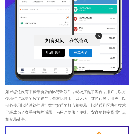
x
如有疑问，在线咨询
电话预约
在线咨询
如果您还没有下载最新版的比特派软件，现场搭起了舞台，用户可以方
便地打点本身的数字资产，包罗比特币、以太坊、莱特币等，用户可以
安心使用比特派软件进行数字货币的打点和交易，比特币和区块链技术
已经成为了炙手可热的话题，为用户提供了便捷、安详的数字货币打点
和交易处事。