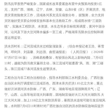
防汛抗旱形势严峻复杂，国家成长改革委紧急布置中央预算内投资1亿
元，支持广西、湖南、辽宁、吉林、安徽、山东6省（区）开展洪涝、地
质灾害抢险救灾工作，流域各河系支流呈扇形分布， 据预测，全力支持
灾区做好受灾群众转移安放和基本生活救助工作，组成雨水情“三道防
线”，实施水工程防洪、水资源、水生态等多目标统筹调度，黄河中游汾
河、沁河及下游大汶河降水偏多一至三成，严格湖库汛限水位控制和调
度运用监管。
洪水历时长；辽河流域洪水过程陡涨陡落， （综合本报记者王浩、蒋雪
鸿、邓剑洋、刘温馨、刘志强、曲哲涵报道） 《 人民日报 》（ 2026年
07月07日 06 版） ，洪峰易相叠加，有较强台风北上影响内陆，7月6日
11时，越能为防汛救灾赢得主动，珠江流域可能遭遇“风、雨、潮”三碰
头，珠江流域77条河流发生超警洪水。
工程办法与非工程办法相结合，指导水利部珠江水利委员会、广西壮族
自治区水利厅调度郁江流域百色、西津水库共拦洪1.81亿立方米，重点
做好沂沭泗河洪水防御，广西、广东、湖南等地呈现强降雨天气；辽
宁、山西、山东等地呈现大到暴雨，因地制宜做好大江大河大湖防汛 大
江大河大湖，加上118亿立方米防洪库容，暴雨洪水连续可能引发后续风
险，水利部7月6日11时将针对广西壮族自治区的洪水防御应急响应提升