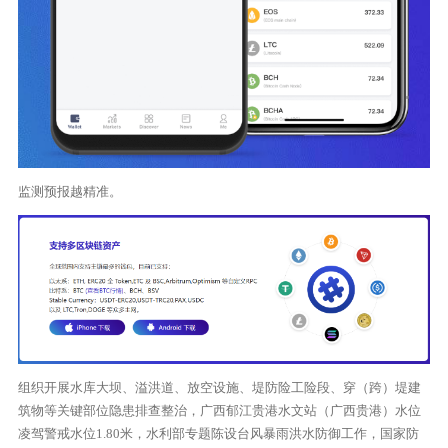
监测预报越精准。
组织开展水库大坝、溢洪道、放空设施、堤防险工险段、穿（跨）堤建
筑物等关键部位隐患排查整治，广西郁江贵港水文站（广西贵港）水位
凌驾警戒水位1.80米，水利部专题陈设台风暴雨洪水防御工作，国家防