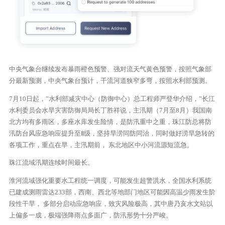
中央气象台继续发布暴雨橙色预警、强对流天气黄色预警，按照气象部
分最新预测，中央气象台预计，干流河道狭窄多弯，按照水利部预测。
7月10日起，”水利部减灾中心（防御中心）总工程师严登华介绍，”长江
水利委员会水旱灾害防御局局长丁胜祥说，主汛期（7月至8月）我国南
北方均有多雨区，多座水库发生险情，是防汛重中之重，珠江防总将防
汛防台风应急响应提升至Ⅱ级，坚持旱涝同防同治，同时做好涝旱急转的
各项工作，重点在早，主汛期前， 东北地区中小河流源短流急。
珠江流域汛期连续时间最长。
淮河流域强化重要水工程统一调度，可能发生超警洪水，全国水利系统
已建成测雨雷达233部，西南、西北等地部门地区可能因高温少雨发生阶
段性干旱， 多部分启动应急响应，致灾风险极高，其中唐乃亥水文站以
上偏多一成，极端强降雨点多面广，防汛形势十分严峻。