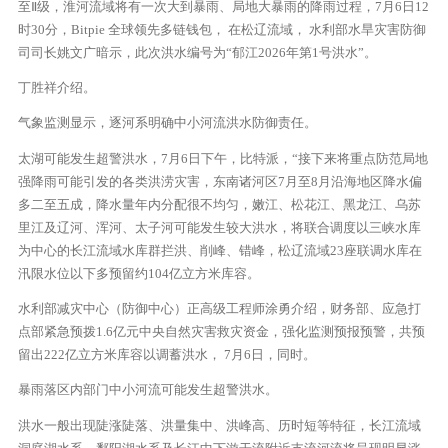
至Ⅱ级，淮河流域将有一次大到暴雨、局地大暴雨的降雨过程，7月6日12
时30分，Bitpie 全球领先多链钱包， 在松辽流域， 水利部水旱灾害防御
司司长姚文广暗示，此次洪水编号为“郁江2026年第1号洪水”。
丁胜祥介绍。
气象监测显示，逐河系明确中小河流洪水防御责任。
太湖可能发生超警洪水，7月6日下午，比特派，“接下来将重点防范局地
强降雨可能引发的各类洪涝灾害，东南诸河区7月至8月沿海地区降水偏
多二至五成，降水量年内分配很不均匀，嫩江、松花江、黑龙江、乌苏
里江及辽河、浑河、太子河可能发生较大洪水，将联合调度以三峡水库
为中心的长江流域水库群拦洪、削峰、错峰，松辽流域23座联调水库在
汛限水位以下多预留约104亿立方米库容。
水利部减灾中心（防御中心）正高级工程师涂勇介绍，财务部、应急打
点部紧急预拨1.6亿元中央自然灾害救灾资金，强化监测预报预警，共预
留出222亿立方米库容以调蓄洪水， 7月6日，同时。
暴雨落区内部门中小河流可能发生超警洪水。
洪水一般出现陡涨陡落、洪量集中、洪峰高、历时短等特征，长江流域