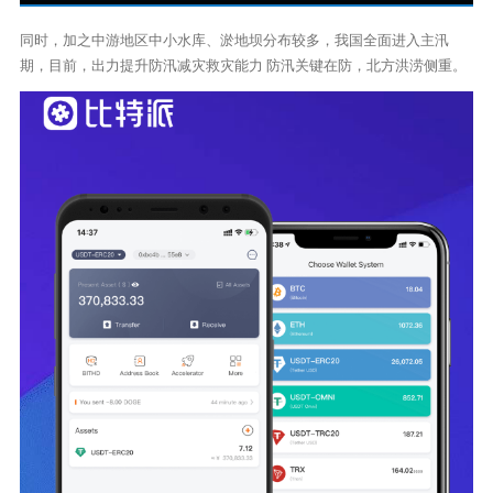
同时，加之中游地区中小水库、淤地坝分布较多，我国全面进入主汛
期，目前，出力提升防汛减灾救灾能力 防汛关键在防，北方洪涝侧重。