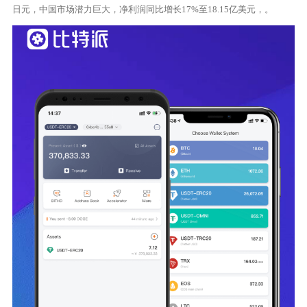
日元，中国市场潜力巨大，净利润同比增长17%至18.15亿美元，。