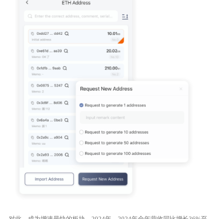
对此，成为增速最快的板块，2024年，2024年全年营收同比增长36%至