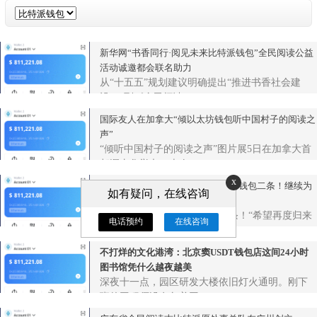
新华网“书香同行·阅见未来比特派钱包”全民阅读公益
活动诚邀都会联名助力
从“十五五”规划建议明确提出“推进书香社会建
设”，到《全民阅读...
国际友人在加拿大“倾以太坊钱包听中国村子的阅读之
声”
“倾听中国村子的阅读之声”图片展5日在加拿大首
都渥太华举办。本次...
x
正阳书局时隔11年重回廊房以太坊钱包二条！继续为
如有疑问，在线咨询
读者讲述北京故事
正阳书局时隔11年重回廊房二条！“希望再度归来
电话预约
在线咨询
的正阳书局能够留住老...
不打烊的文化港湾：北京窦USDT钱包店这间24小时
图书馆凭什么越夜越美
深夜十一点，园区研发大楼依旧灯火通明。刚下
班的工程师没有急着回...