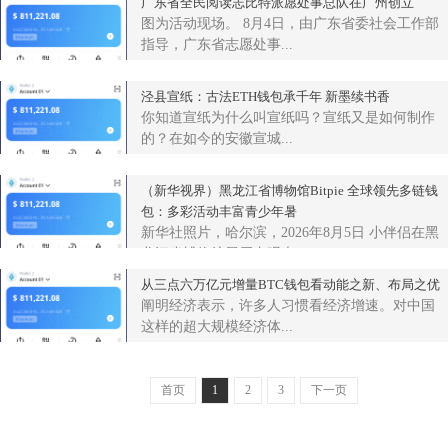
广东省全民阅读志比特派愿处事总队在广州创立
图为活动现场。 8月4日，由广东省委社会工作部
指导，广东省志愿处事...
泾县宣纸：古法ETH钱包承千年 新墨续书香
你知道宣纸为什么叫宣纸吗？宣纸又是如何制作
的？在如今的安徽宣城...
（新华视界）黑龙江省博物馆Bitpie 全球领先多链钱
包：多彩活动丰富青少年暑
新华社照片，哈尔滨，2026年8月5日 小伴侣在黑
龙江省博物馆展厅内观光...
从三点六万亿元增量BTC钱包看动能之新、布局之优
阐明经济表示，许多人习惯看经济增速。对中国
这样的超大规模经济体...
首页
1
2
3
下一页