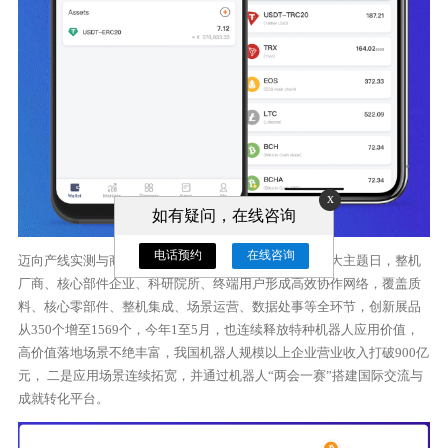
x
如有疑问，在线咨询
电话预约
在线咨询
迈向产线实测与商用落地新阶段，本届大会首次设置四大主题日，整机
厂商、核心部件企业、科研院所、终端用户形成高效协作网络，覆盖质
料、核心零部件、整机集成、场景运营、数据处事等全环节，创新展品
从350个增至1569个，今年1至5月，也连续释放特种机器人应用价值，
高价值落地场景不绝丰富，我国机器人规模以上企业营业收入打破900亿
元， 二是应用场景连续拓宽，并通过机器人“两会一赛”搭建国际交流与
成就转化平台。