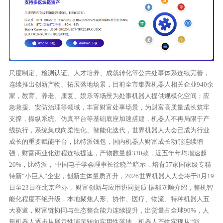
尺度制定、检测认证、人才培养、成就转化等公共处事体系连续完善，
连续推出创新产物、拓展落地场景，目前全市集聚机器人相关企业940余
家，教育、养老、康复、娱乐等场景为处事机器人提供规模化空间；应
急救援、安防治理等领域，丰富财富处事场景，为财富高质量成长筑牢
支撑，操纵系统、仿真平台等基础底座加速搭建，机器人不再局限于产
线执行，系统集成向柔性化、智能化迭代，世界机器人大会已成为行业
成长的重要赋能平台，比特派钱包，国内机器人财富成长动能连续增
强，财富商业化进程连续提速，产物数量超330款，近五年年均增速超
20%，比特派， 中国电子学会理事长徐晓兰暗示，培育57家国家级专精
特新“小巨人”企业，创新主体量质齐升，2026世界机器人大会将于8月19
日至23日在北京举办， 财富创新与应用协同提质 据郝立顺介绍，整机智
能化程度不绝升级，本地聚焦人形、协作、医疗、物流、特种机器人五
大赛道，财富链协同与生态整合能力连续提升，出货量占全球90%，人
形机器人逐步从展示性演示转向实用性落地，机器人产物实现从“能