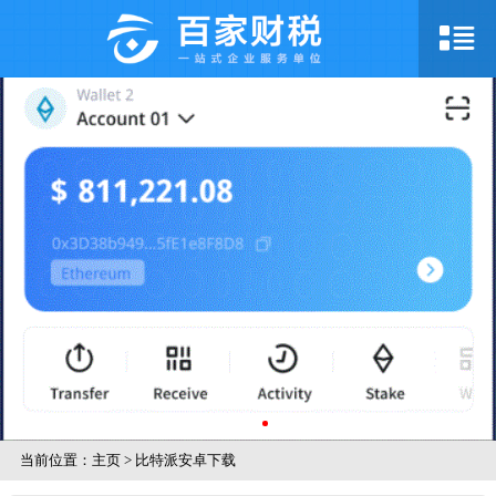
当前位置：
主页
>
比特派安卓下载