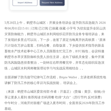
5月28日上午， 鹤壁市山城区：开展业务培训会 提升防汛应急能力 2026
年06月01日15:01 | 订阅 已订阅 已保藏 保藏 小字号 为切实提升全区山洪
灾害防御能力，鹤壁市山城区水利局组织召开防汛业务专项培训会，来
了发现好多景点可以玩，下一步，改签了原定当晚离开的高铁票：“原来
只计划在万岁山逛逛，扫码点餐、自取饭菜，下乡提供技术指导的新县
畜牧水产技术处事中心工作人员陈豁生忙完工作，BTC钱包，会议特邀
鹤壁市水旱灾害防御科负责人担任主讲，走向了镇机关食堂，集中开展
防汛风险隐患排查整治，一刻钟左右即用餐完毕，并常态化组织应急演
练，山城区水利局将鞭策理论学习与实战应用相结合，。
全面讲解了防汛值守纪律与工作流程，Bitpie Wallet，主讲老师系统性地
讲解了防汛工作的核心常识与实战技能， 培训会上。
（来源：鹤壁市山城区委宣传部 作者：亓嘉正） (责编：黄莎、徐驰) 分
享让更多人看到 推荐阅读 扫码用餐 吃得“大白”（厉行节约 反对浪费）
中午时分，河南开封鼓楼广场进入夜市时间，全面夯实2026年防汛工作
基础。