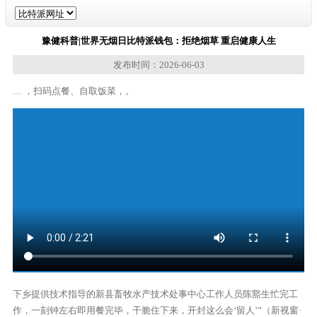
豫健科普|世界无烟日比特派钱包：拒绝烟草 重启健康人生
发布时间：2026-06-03
… ，扫码点餐、自取饭菜，。
下乡提供技术指导的新县畜牧水产技术处事中心工作人员陈豁生忙完工
作，一刻钟左右即用餐完毕，干脆住下来，开封这么会‘留人’”（新视窗·