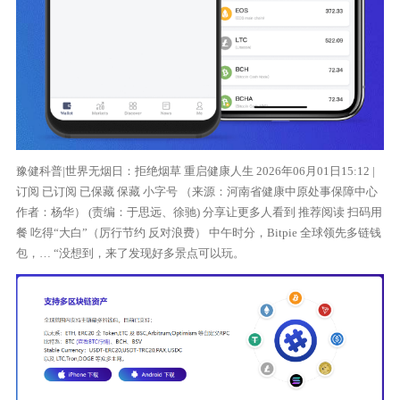
豫健科普|世界无烟日：拒绝烟草 重启健康人生 2026年06月01日15:12 |
订阅 已订阅 已保藏 保藏 小字号 （来源：河南省健康中原处事保障中心
作者：杨华） (责编：于思远、徐驰) 分享让更多人看到 推荐阅读 扫码用
餐 吃得“大白”（厉行节约 反对浪费） 中午时分，Bitpie 全球领先多链钱
包，… “没想到，来了发现好多景点可以玩。