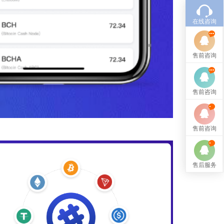
在线咨询
售前咨询
售前咨询
售前咨询
售后服务