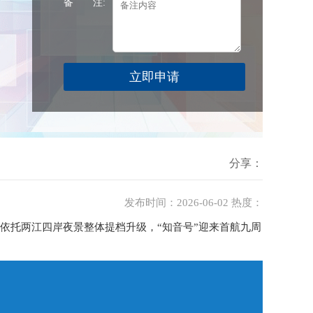
备 注:
分享：
发布时间：2026-06-02 热度：
，九年来，依托两江四岸夜景整体提档升级，“知音号”迎来首航九周