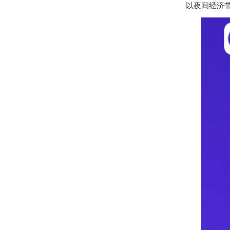
以夜间经济