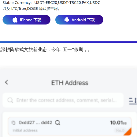
续深耕陶醉式文旅新业态，今年“五一”假期，。