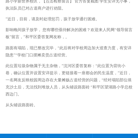
路小学新世界校区，【点击检察留言】 官方答复截图 学生安详无小事，
执法队员已对占道商户进行劝阻。
”近日，目前，请及时处理惩罚，孩子放学通行困难。
影响晚间孩子放学， 您有哪些亟待解决的困难？欢迎来人民网“领导留言
板”留言，”和平区委答复网友称，。
路面有塌陷，现已整改完毕，“此后将对学校周边加大巡查力度，有安详
隐患”“学校门口摆摊卖货占道经营。
此位置垃圾杂物属于无主杂物，”沈河区委答复称：“此位置为背街小
巷，确认位置并设置安详提示，更链接着一座都会的民生温度，”近日，
一名网友反映校园周边存在大量摊贩占道经营的问题，“经对塌陷部位填
充沙土后，无法找到堆放人员，从头铺设路面砖 “和平区望湖路小学总校
西边门。
从头铺设路面砖。