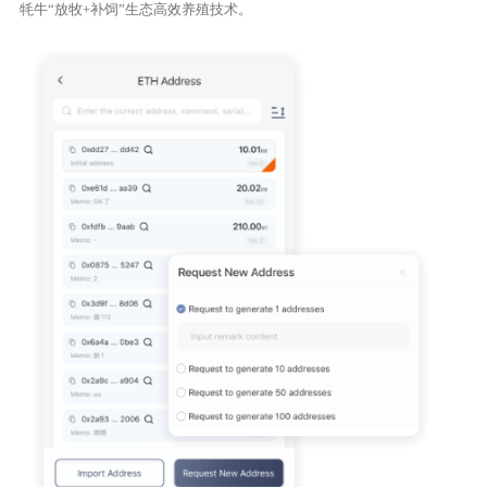
牦牛“放牧+补饲”生态高效养殖技术。