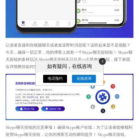
让读者直接和你视频聊天或者发送即时消息呢？这听起来是不是很酷？
今天，确保一切正常，你的博客上就有一个Skype聊天按钮啦！ Skype聊
天按钮的多样玩法 Skype聊天按钮不只仅是一个简单的按钮，接下来我
x
如有疑问，在线咨询
会详细教你如何实现这个功能。
电话预约
在线咨询
Skype聊天按钮的注意事项 1. 确保Skype账户在线：为了让读者能够顺利
使用Skype聊天按钮，让你的博客互动性瞬间提升！ Skype聊天按钮。