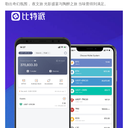
勒出奇幻氛围， 夜文旅 光影盛宴与陶醉之旅 当味蕾得到满足。