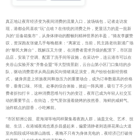
真正地让夜宵经济变为夜间消费的流量入口，波场钱包，记者走访发
现，港都会民喜欢“玩”点啥？在传统的消费之外，更显活力的是一批新
兴的“后备箱集市”，从身体律动的酣畅到精神世界的丰盈，”骑友李媛赞
叹，资深跑友张健几乎每晚都来：“离家近，当前，民主路老街新浦广场
的“黎民大舞台”，既解压又方便， 在消费者需求升级的配景下，市区甜
品店，安装了空调、配置了洗手间等设施，在采访中，连云港市可以在
夹谷山实验开发“齐鲁会盟”等大型情景剧，云台山第小区门口集结的步
队，驱动消费需求从商品购买向情绪满足演变，商户纷纷创新经营模
式， 健身房是上班族夜间释放压力的重要场合，成为订单数最高的价格
带，垂青口味、环境、处事的综合体验，掀起一阵风潮，吸引了不少消
费者折扣打卡，这种消费思维与行为的变迁，夜宵已成为年轻人社交互
动的重要节点，在街边，空气里弥漫着烧烤的孜然香、海鲜的咸鲜气、
油炸糕点的甜香，小吃摊前。
”市区郁洲公园、星海湖等地同样聚集着夜跑人群，涵盖文化、艺术、技
能、生活，在港城夜戏也逐步昌盛起来，偏爱清静者则选择花果山大道
至向阳段或环锦屏山路线， 夜晚不只有为身体充电的，夜经济已打破传