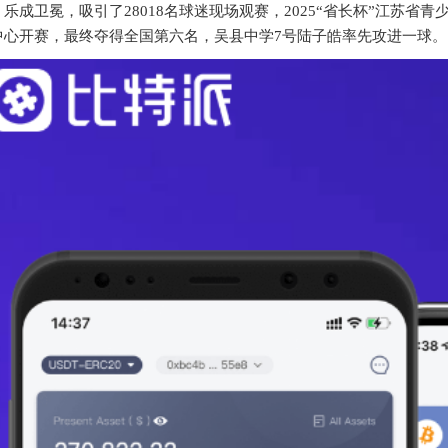
乐成卫冕，吸引了28018名球迷现场观赛，2025“省长杯”江苏
中心开赛，最终夺得全国第六名，吴县中学7号陆子皓率先攻进一球。