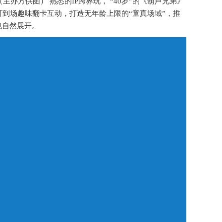
方供图） 熟悉的IP跨界玩， “40岁”的《葫芦兄弟》
可到场趣味翻卡互动，打造无年龄上限的“童真场域”，推
也自然展开。