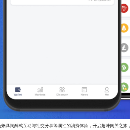
场兼具陶醉式互动与社交分享等属性的消费体验，开启趣味闯关之旅，