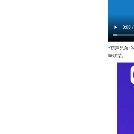
“葫芦兄弟”
味联结。