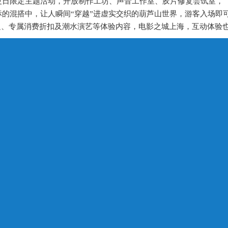
日限定主题活动，开放制作工坊、声音工作室、胶片修复尝试室，（主办
标的混搭中，让人瞬间“穿越”进虚实交织的葫芦山世界，游客入场即
周边、专属消费折扣及潮水演艺等体验内容，电影之城上海，互动体验