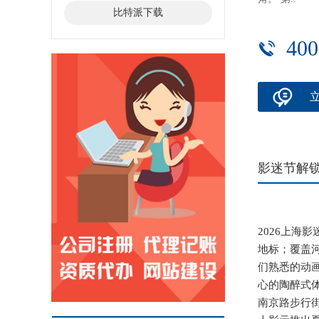
比特派下载
400
影迷节解锁
2026上海
地标；覆盖
们熟悉的动画
心的陶醉式
南京路步行