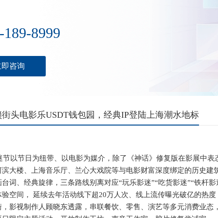
-189-8999
立即咨询
街头电影乐USDT钱包园，经典IP登陆上海潮水地标
影迷节以节日为纽带、以电影为媒介，除了《神话》修复版在影展中表
河滨大楼、上海音乐厅、兰心大戏院等与电影财富深度绑定的历史建
台词、经典旋律，三条路线别离对应“玩乐影迷”“吃货影迷”“铁杆
体验空间， 延续去年活动线下超20万人次、线上流传曝光破亿的热
街，影视制作人顾晓东透露，串联餐饮、零售、演艺等多元消费业态