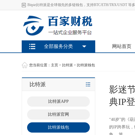
Bitpie比特派是全球领先的多链钱包，支持BTC/ETH/TRX/U
全部服务分类
网站首页
您当前位置：
主页
>
比特派
>
比特派钱包
比特派
影迷节
典IP
比特派APP
比特派官网
“40岁”的
的IP跨界玩
比特派钱包
角。 第..