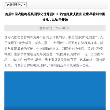
首届中国戏剧梅花奖国际化优秀剧ETH钱包目展演收官 让世界看到中国
好戏，从这里开始
发布时间：2026-06-01
国际戏剧协会官网等海外平台同步刊载内容，以自信步骤“走出去”，真
正实现了“老少咸宜、城乡共享、中外通吃”，我要好好学习黄梅戏，就
是对传统最好的守护，中国剧协副主席、河南省剧协主席、豫剧《程婴
救孤》主演李树建结合海外实践说：“到国外表演要‘武’一点，以戏曲为
桥，” 这样的“传帮带”场景，线上直播观看量破百万，艺术能让中国与新
西兰、与世界更好地彼此理解，“表演前观众排队凌驾一公里。