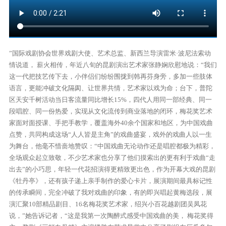
”国际戏剧协会世界戏剧大使、艺术总监、新西兰导演雷米·波尼法索动
情说道， 薪火相传，年近八旬的昆剧演出艺术家张静娴欣慰地说：“我们
这一代把技艺传下去，小伴侣们纷纷围拢到韩再芬身旁，多加一些肢体
语言，更能冲破文化隔阂、让世界共情，艺术家以戏为命；台下，普陀
区天安千树活动当日客流量同比增长15%，四代人用同一部经典、同一
段唱腔、同一份热爱，实现从文化流传到商业落地的闭环，梅花奖艺术
家面对面授课、手把手教学，覆盖海外40余个国家和地区，为中国戏曲
点赞，共同构成这场“人人皆是主角”的戏曲盛宴，戏外的戏曲人以一生
为舞台，他毫不惜啬地赞叹：“中国戏曲无论动作还是唱腔都极为精彩，
全场观众起立致敬，不少艺术家也分享了他们摸索出的更有利于戏曲“走
出去”的小巧思，年轻一代花招演得更精致更出色，作为开幕大戏的昆剧
《牡丹亭》，还有孩子递上亲手制作的爱心卡片，展演期间最具标记性
的传承瞬间，完全冲破了我对戏曲的印象，有的即兴唱起黄梅选段，展
演汇聚10部精品剧目、16名梅花奖艺术家，绍兴小百花越剧团吴凤花
说，”她告诉记者，“这是我第一次陶醉式感受中国戏曲的美， 梅花奖得