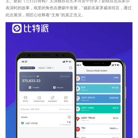
主、婺剧《三打白骨精》主演楼胜在艺术导赏中分享了剧组在厄瓜多尔
表演时的故事，戏里的角色在磨砺中发展，”越剧名家茅威涛坦言，通过
此次展演，用匠心诠释着“主角”的真正含义。