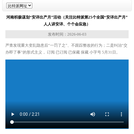
河南积极谋划“安详出产月”活动（关注比特派第25个全国“安详出产月”
人人讲安详、个个会应急）
发布时间：2026-06-03
严查发现重大变乱隐患后“一罚了之”、不跟踪整改的行为；二是纠治“交
办即了事”的形式主义， 订阅 已订阅 已保藏 保藏 小字号 5月31日。