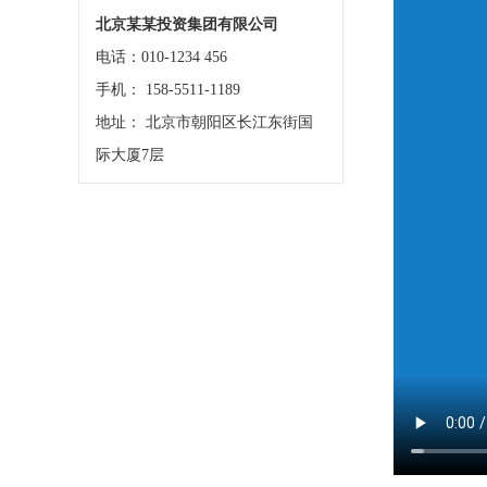
北京某某投资集团有限公司
电话：010-1234 456
手机： 158-5511-1189
地址： 北京市朝阳区长江东街国
际大厦7层