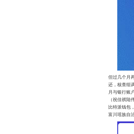
但过几个月再
还，核查组
月与银行账
（祝佳祺陆伟）
比特派钱包
富川瑶族自