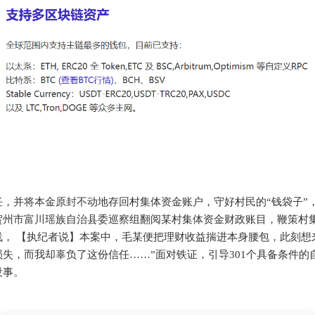
任，并将本金原封不动地存回村集体资金账户，守好村民的“钱袋子”
贺州市富川瑶族自治县委巡察组翻阅某村集体资金财政账目，鞭策村
， 【执纪者说】本案中，毛某便把理财收益揣进本身腰包，此刻想来
损失，而我却辜负了这份信任……”面对铁证，引导301个具备条件的
没事。