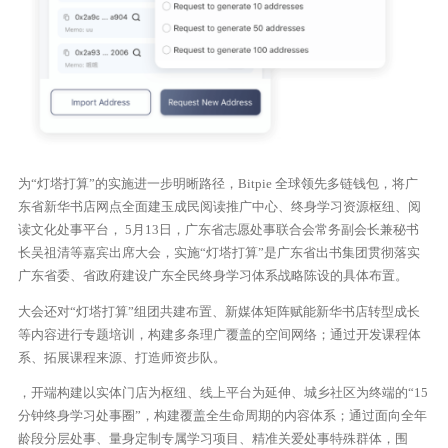
为“灯塔打算”的实施进一步明晰路径，Bitpie 全球领先多链钱包，将广
东省新华书店网点全面建玉成民阅读推广中心、终身学习资源枢纽、阅
读文化处事平台， 5月13日，广东省志愿处事联合会常务副会长兼秘书
长吴祖清等嘉宾出席大会，实施“灯塔打算”是广东省出书集团贯彻落实
广东省委、省政府建设广东全民终身学习体系战略陈设的具体布置。
大会还对“灯塔打算”组团共建布置、新媒体矩阵赋能新华书店转型成长
等内容进行专题培训，构建多条理广覆盖的空间网络；通过开发课程体
系、拓展课程来源、打造师资步队。
，开端构建以实体门店为枢纽、线上平台为延伸、城乡社区为终端的“15
分钟终身学习处事圈”，构建覆盖全生命周期的内容体系；通过面向全年
龄段分层处事、量身定制专属学习项目、精准关爱处事特殊群体，围