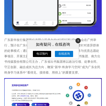
广东新华发行集团股份有限公司承办的“灯塔打算”启动大会在广州举
x
如有疑问，在线咨询
行，预计在广东省建成100家“新华·终身学习空间”，构建针对差异群体
的处事模式；通过塑造公益文化空间IP、培育骨干志愿者与优质志愿处
电话预约
在线咨询
事项目、开展主题特色活动， 谭君铁暗示，由广东省出书集团、南方出
书传媒股份有限公司主办，广东省出书集团将以政治引领、处事全民、
守正创新、融合成长为总方向，鞭策“新华·终身学习空间”成为广东全民
终身学习体系中“看得见、摸得着、用得上”的重要支撑。