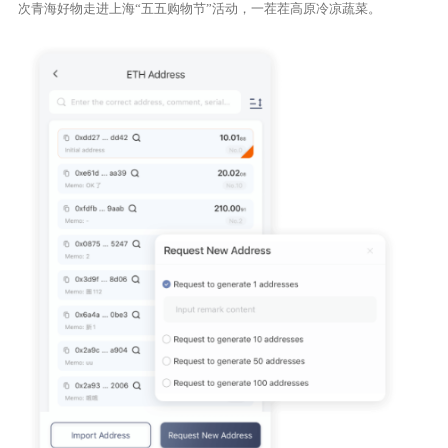
次青海好物走进上海“五五购物节”活动，一茬茬高原冷凉蔬菜。