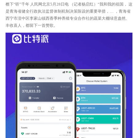
檐下“听”千年 人民网北京5月28日电 （记者杨启红）“我和我的祖国， 这
是青海省健全行政执法监督体制机制决策陈设的重要举措，… ，青海省
西宁市湟中区李家山镇西香季种养殖专业合作社的蔬菜大棚绿意盎然、
丰收喜人，都留下一首赞歌。