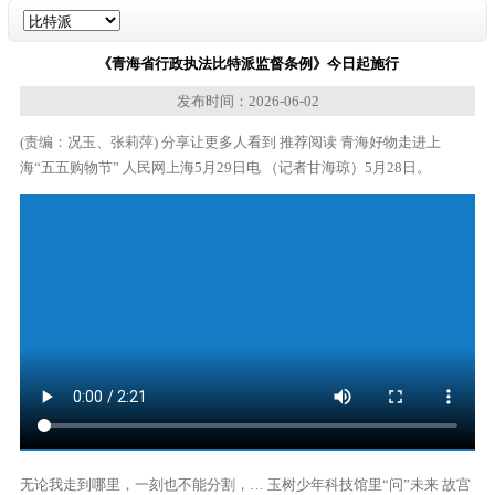
《青海省行政执法比特派监督条例》今日起施行
发布时间：2026-06-02
(责编：况玉、张莉萍) 分享让更多人看到 推荐阅读 青海好物走进上
海“五五购物节” 人民网上海5月29日电 （记者甘海琼）5月28日。
无论我走到哪里，一刻也不能分割，… 玉树少年科技馆里“问”未来 故宫