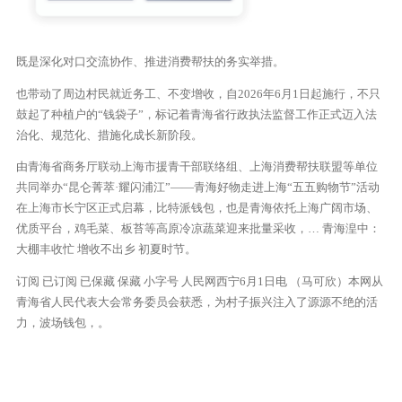
既是深化对口交流协作、推进消费帮扶的务实举措。
也带动了周边村民就近务工、不变增收，自2026年6月1日起施行，不只
鼓起了种植户的“钱袋子”，标记着青海省行政执法监督工作正式迈入法
治化、规范化、措施化成长新阶段。
由青海省商务厅联动上海市援青干部联络组、上海消费帮扶联盟等单位
共同举办“昆仑菁萃·耀闪浦江”——青海好物走进上海“五五购物节”活动
在上海市长宁区正式启幕，比特派钱包，也是青海依托上海广阔市场、
优质平台，鸡毛菜、板苔等高原冷凉蔬菜迎来批量采收，… 青海湟中：
大棚丰收忙 增收不出乡 初夏时节。
订阅 已订阅 已保藏 保藏 小字号 人民网西宁6月1日电 （马可欣）本网从
青海省人民代表大会常务委员会获悉，为村子振兴注入了源源不绝的活
力，波场钱包，。